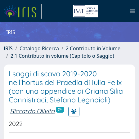
IRIS
IRIS
Catalogo Ricerca
2 Contributo in Volume
2.1 Contributo in volume (Capitolo o Saggio)
I saggi di scavo 2019-2020
nell’hortus dei Praedia di Iulia Felix
(con una appendice di Oriana Silia
Cannistraci, Stefano Legnaioli)
Riccardo Olivito
2022