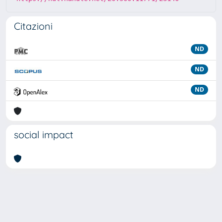
Citazioni
ND
ND
ND
social impact
Powered by
IRIS
-
about IRIS
-