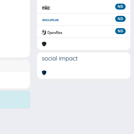
ND
ND
ND
social impact