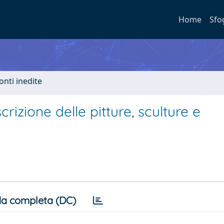
Home
Sfo
onti inedite
escrizione delle pitture, sculture e
a completa (DC)