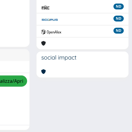
ND
ND
ND
social impact
alizza/Apri