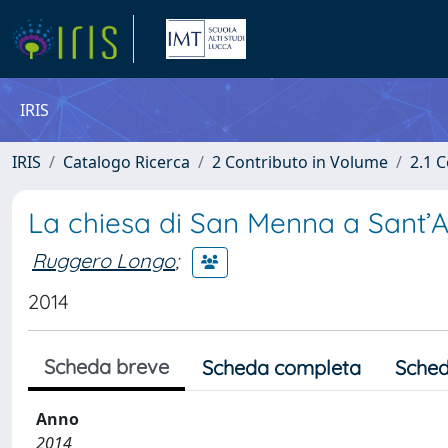
IRIS
IRIS
Catalogo Ricerca
2 Contributo in Volume
2.1 C
La chiesa di San Menna a Sant’A
Ruggero Longo
;
2014
Scheda breve
Scheda completa
Sched
Anno
2014