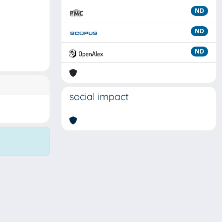
ND
ND
ND
social impact