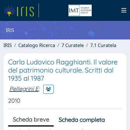
IRIS
IRIS
Catalogo Ricerca
7 Curatele
7.1 Curatela
Carlo Ludovico Ragghianti. Il valore
del patrimonio culturale. Scritti dal
1935 al 1987
Pellegrini E
;
2010
Scheda breve
Scheda completa