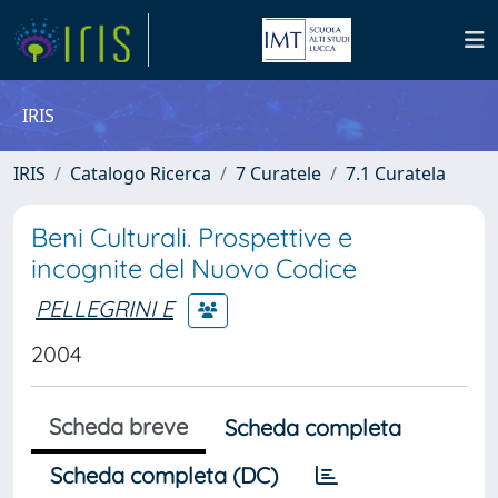
IRIS
IRIS
Catalogo Ricerca
7 Curatele
7.1 Curatela
Beni Culturali. Prospettive e
incognite del Nuovo Codice
PELLEGRINI E
2004
Scheda breve
Scheda completa
Scheda completa (DC)