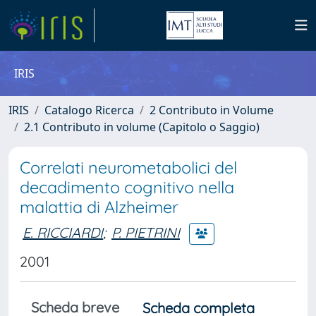
IRIS
IRIS
Catalogo Ricerca
2 Contributo in Volume
2.1 Contributo in volume (Capitolo o Saggio)
Correlati neurometabolici del
decadimento cognitivo nella
malattia di Alzheimer
E. RICCIARDI
;
P. PIETRINI
2001
Scheda breve
Scheda completa