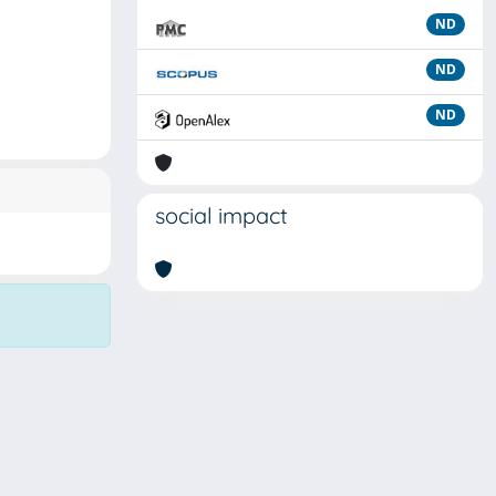
ND
ND
ND
social impact