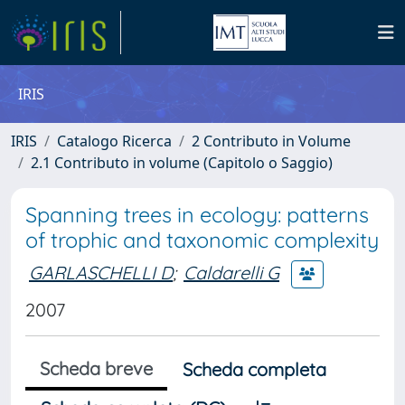
IRIS
IRIS
Catalogo Ricerca
2 Contributo in Volume
2.1 Contributo in volume (Capitolo o Saggio)
Spanning trees in ecology: patterns
of trophic and taxonomic complexity
GARLASCHELLI D
;
Caldarelli G
2007
Scheda breve
Scheda completa