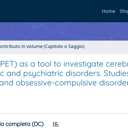
Home
Sfo
ontributo in volume (Capitolo o Saggio)
ET) as a tool to investigate cereb
 and psychiatric disorders. Studies
 and obsessive-compulsive disorde
a completa (DC)