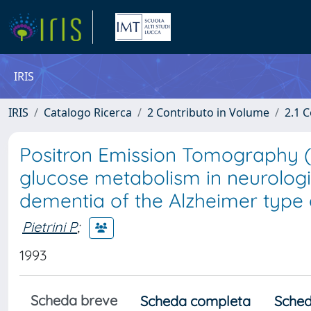
IRIS
IRIS
Catalogo Ricerca
2 Contributo in Volume
2.1 C
Positron Emission Tomography (P
glucose metabolism in neurologic
dementia of the Alzheimer type
Pietrini P
;
1993
Scheda breve
Scheda completa
Sched