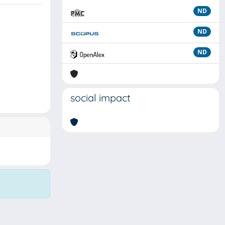
ND
ND
ND
social impact