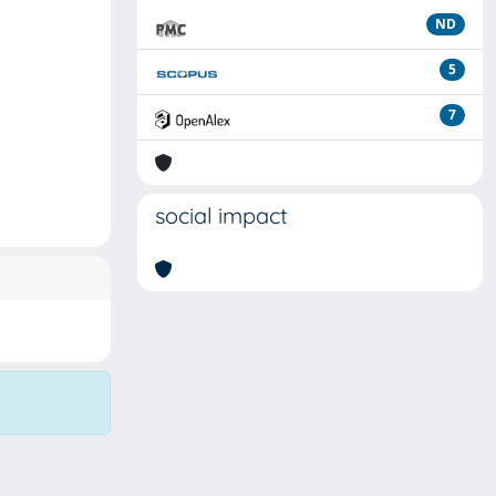
ND
5
7
social impact