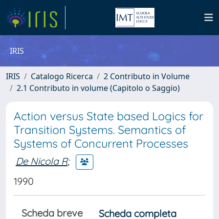
IRIS
IRIS
Catalogo Ricerca
2 Contributo in Volume
2.1 Contributo in volume (Capitolo o Saggio)
Action versus State based Logics for
Transition Systems. Semantics of
Systems of Concurrent Processes
De Nicola R
;
1990
Scheda breve
Scheda completa