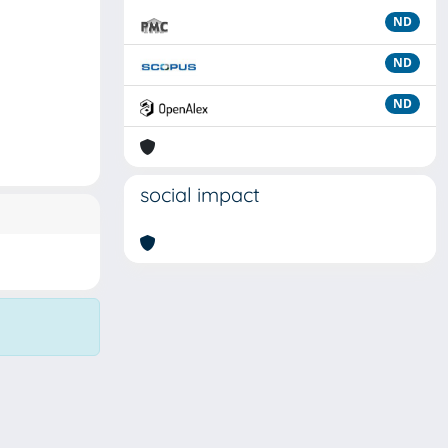
ND
ND
ND
social impact