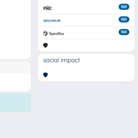
ND
ND
ND
social impact