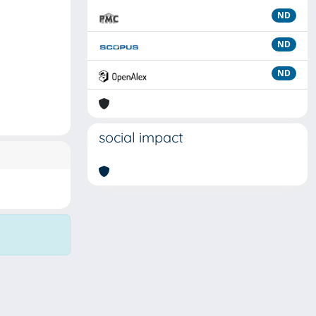
ND
ND
ND
social impact