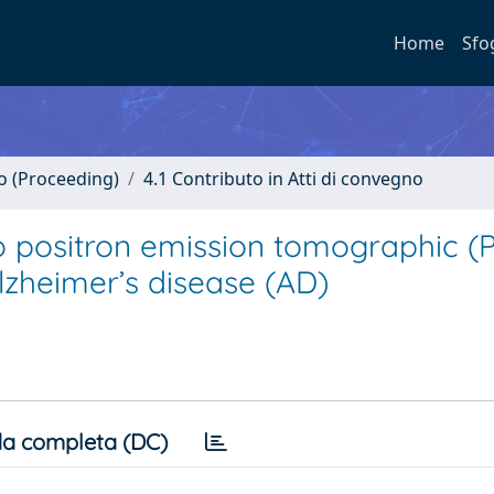
Home
Sfo
no (Proceeding)
4.1 Contributo in Atti di convegno
to positron emission tomographic (
Alzheimer’s disease (AD)
a completa (DC)