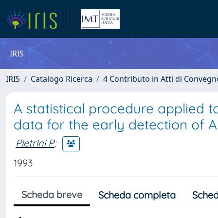
IRIS
IRIS
Catalogo Ricerca
4 Contributo in Atti di Conveg
A statistical procedure applied 
data for the early detection of 
Pietrini P
;
1993
Scheda breve
Scheda completa
Sched