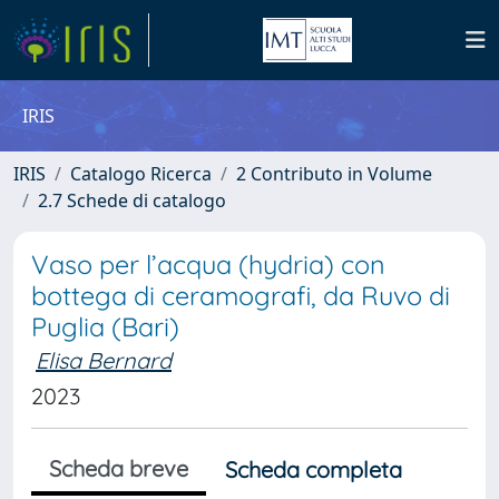
IRIS
IRIS
Catalogo Ricerca
2 Contributo in Volume
2.7 Schede di catalogo
Vaso per l’acqua (hydria) con
bottega di ceramografi, da Ruvo di
Puglia (Bari)
Elisa Bernard
2023
Scheda breve
Scheda completa