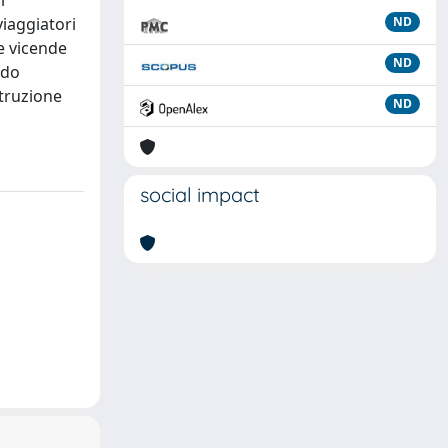
i
viaggiatori
ND
le vicende
ND
ndo
struzione
ND
social impact