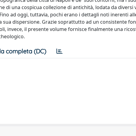
ografica della città di Napoli e de' suoi contorni, ma i suo
 di una cospicua collezione di antichità, lodata da diversi 
no ad oggi, tuttavia, pochi erano i dettagli noti inerenti al
la sua dispersione. Grazie soprattutto ad un consistente fo
poli, invece, il presente volume fornisce finalmente una rico
rcheologico.
a completa (DC)