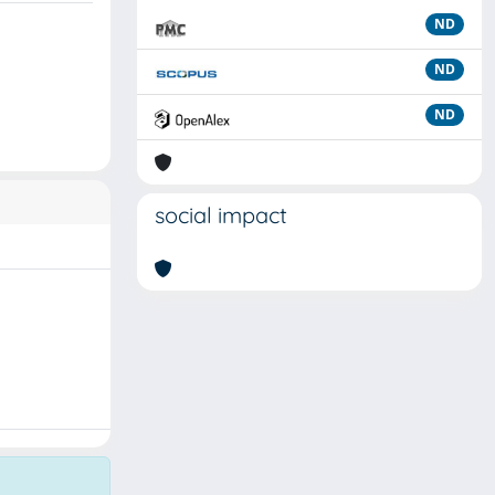
ND
ND
ND
social impact