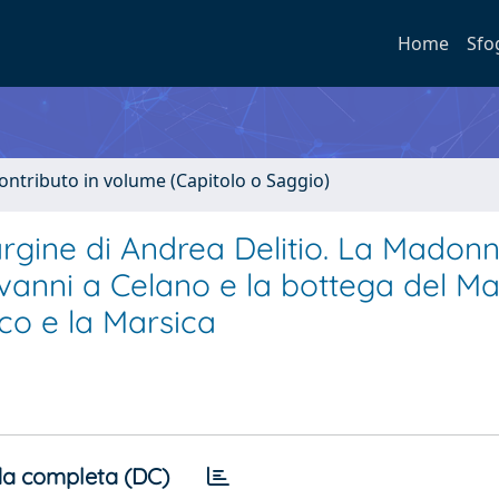
Home
Sfo
ontributo in volume (Capitolo o Saggio)
gine di Andrea Delitio. La Madonn
vanni a Celano e la bottega del Ma
co e la Marsica
a completa (DC)