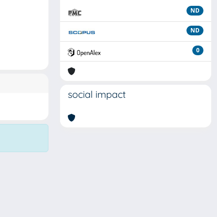
ND
ND
0
social impact