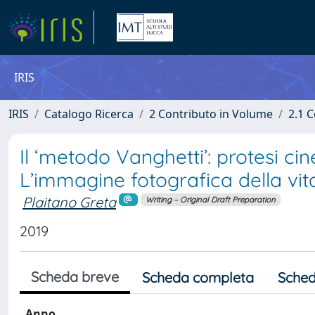
IRIS
IRIS
Catalogo Ricerca
2 Contributo in Volume
2.1 C
Il ‘metodo Vanghetti’: protesi cin
L’immagine fotografica della vita
Plaitano Greta
Writing – Original Draft Preparation
2019
Scheda breve
Scheda completa
Sched
Anno