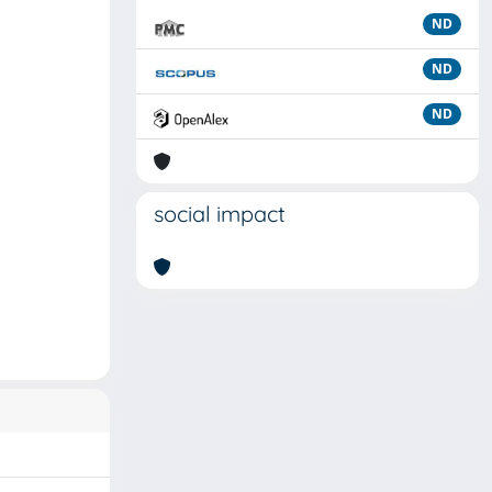
ND
ND
ND
social impact