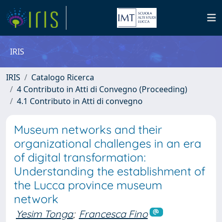
IRIS
IRIS
Catalogo Ricerca
4 Contributo in Atti di Convegno (Proceeding)
4.1 Contributo in Atti di convegno
Museum networks and their
organizational challenges in an era
of digital transformation:
Understanding the establishment of
the Lucca province museum
network
Yesim Tonga
;
Francesca Fino