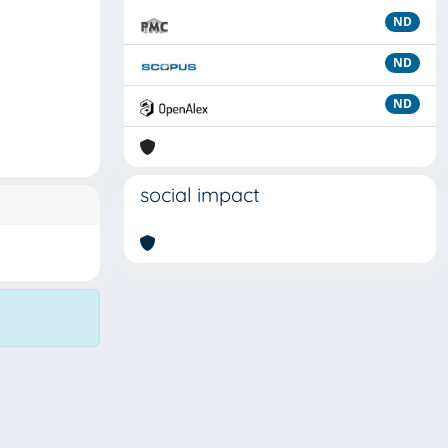
ND
ND
ND
social impact