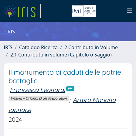
IRIS
IRIS
Catalogo Ricerca
2 Contributo in Volume
2.1 Contributo in volume (Capitolo o Saggio)
Il monumento ai caduti delle patrie
battaglie
Francesca Leonardi
;
Arturo Mariano
Writing – Original Draft Preparation
Iannace
2024