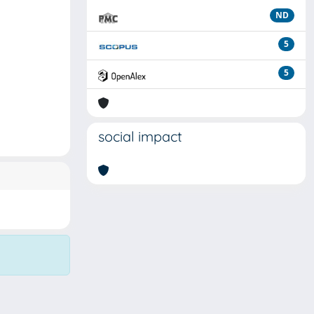
ND
5
5
social impact