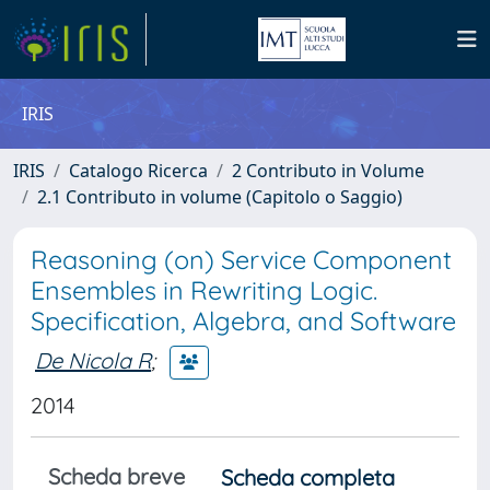
IRIS
IRIS
Catalogo Ricerca
2 Contributo in Volume
2.1 Contributo in volume (Capitolo o Saggio)
Reasoning (on) Service Component
Ensembles in Rewriting Logic.
Specification, Algebra, and Software
De Nicola R
;
2014
Scheda breve
Scheda completa