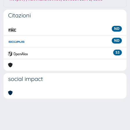
Citazioni
ND
ND
53
social impact
Powered by
IRIS
-
about IRIS
-