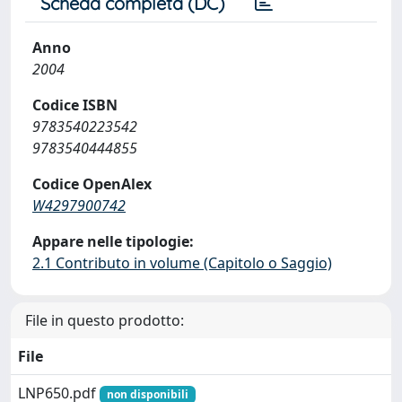
Scheda completa (DC)
Anno
2004
Codice ISBN
9783540223542
9783540444855
Codice OpenAlex
W4297900742
Appare nelle tipologie:
2.1 Contributo in volume (Capitolo o Saggio)
File in questo prodotto:
File
LNP650.pdf
non disponibili