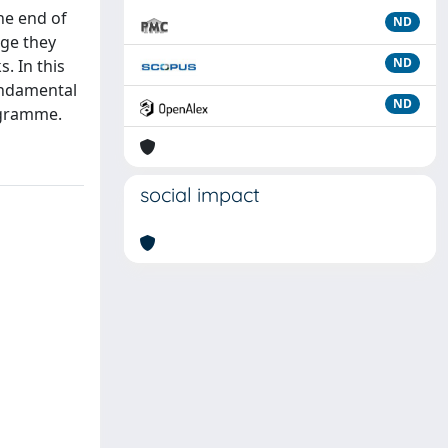
he end of
ND
ge they
ND
. In this
fundamental
ND
ogramme.
social impact