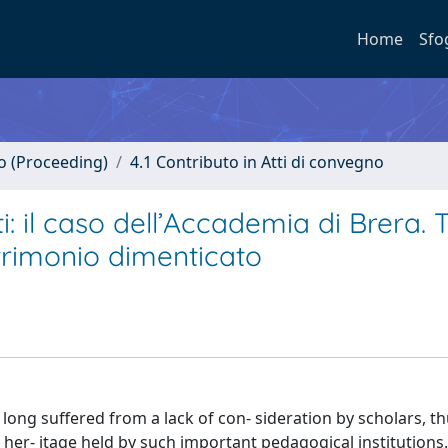
Home
Sfo
no (Proceeding)
4.1 Contributo in Atti di convegno
rti: il caso dell’Accademia di Brera.
trimonio dimenticato
long suffered from a lack of con- sideration by scholars, t
c her- itage held by such important pedagogical institutions.