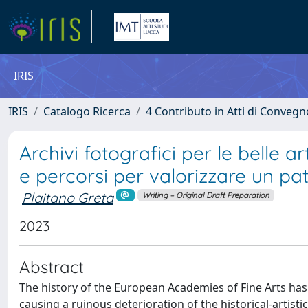
IRIS
IRIS
Catalogo Ricerca
4 Contributo in Atti di Conveg
Archivi fotografici per le belle a
e percorsi per valorizzare un pa
Plaitano Greta
Writing – Original Draft Preparation
2023
Abstract
The history of the European Academies of Fine Arts has 
causing a ruinous deterioration of the historical-artisti