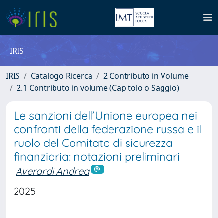
IRIS
IRIS
Catalogo Ricerca
2 Contributo in Volume
2.1 Contributo in volume (Capitolo o Saggio)
Le sanzioni dell’Unione europea nei
confronti della federazione russa e il
ruolo del Comitato di sicurezza
finanziaria: notazioni preliminari
Averardi Andrea
2025