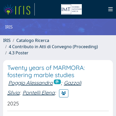
IRIS
IRIS
Catalogo Ricerca
4 Contributo in Atti di Convegno (Proceeding)
4.3 Poster
Twenty years of MARMORA:
fostering marble studies
Poggio Alessandro
;
Gazzoli
Silvia
;
Pontelli Elena
;
2025