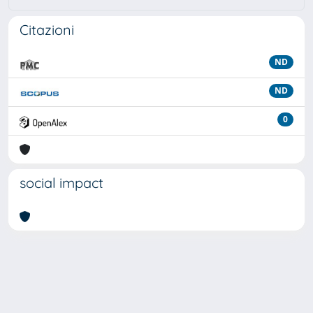
Citazioni
ND
ND
0
social impact
Powered by
IRIS
-
about IRIS
-