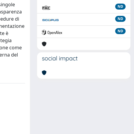
singole
ND
rasparenza
ocedure di
ND
cumentazione
ND
te è
ategia
i pone come
erna del
social impact