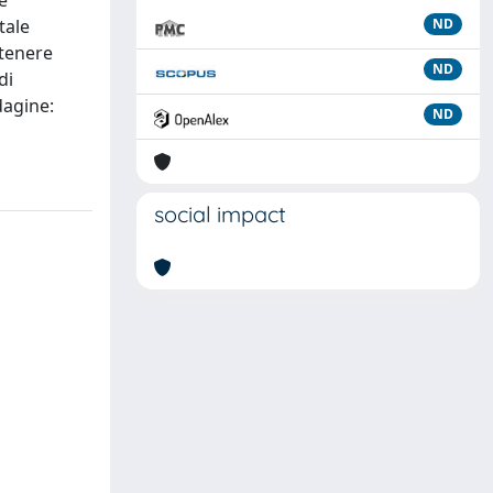
e
tale
ND
 tenere
ND
di
dagine:
ND
social impact