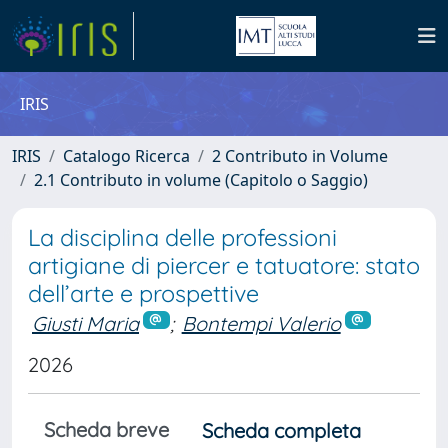
IRIS
IRIS
Catalogo Ricerca
2 Contributo in Volume
2.1 Contributo in volume (Capitolo o Saggio)
La disciplina delle professioni
artigiane di piercer e tatuatore: stato
dell’arte e prospettive
Giusti Maria
;
Bontempi Valerio
2026
Scheda breve
Scheda completa