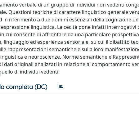
tamento verbale di un gruppo di individui non vedenti conge
iale. Questioni teoriche di carattere linguistico generale ve
d in riferimento a due dominî essenziali della cognizione u
espressione linguistica. La cecità pone infatti interrogativi d
 in cui consente di affrontare da una particolare prospettiva
 linguaggio ed esperienza sensoriale, su cui il dibattito teo
sulle rappresentazioni semantiche e sulla loro manifestazion
ali, Linguistica e neuroscienze, Norme semantiche e Rappresen
di dati originali analizzati in relazione al comportamento ver
uello di individui vedenti.
a completa (DC)