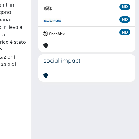
niti in
ND
ngono
mana:
ND
i rilievo a
ND
 la
rico è stato
e
tazioni
social impact
bale di