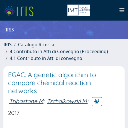
IRIS
IRIS
Catalogo Ricerca
4 Contributo in Atti di Convegno (Proceeding)
4.1 Contributo in Atti di convegno
EGAC: A genetic algorithm to
compare chemical reaction
networks
Tribastone M
;
Tschaikowski M
;
2017