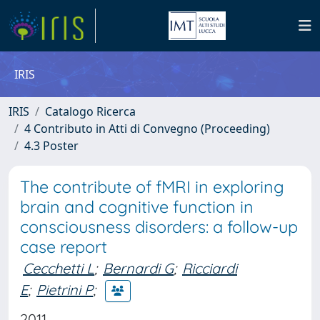
IRIS
IRIS
Catalogo Ricerca
4 Contributo in Atti di Convegno (Proceeding)
4.3 Poster
The contribute of fMRI in exploring
brain and cognitive function in
consciousness disorders: a follow-up
case report
Cecchetti L
;
Bernardi G
;
Ricciardi
E
;
Pietrini P
;
2011