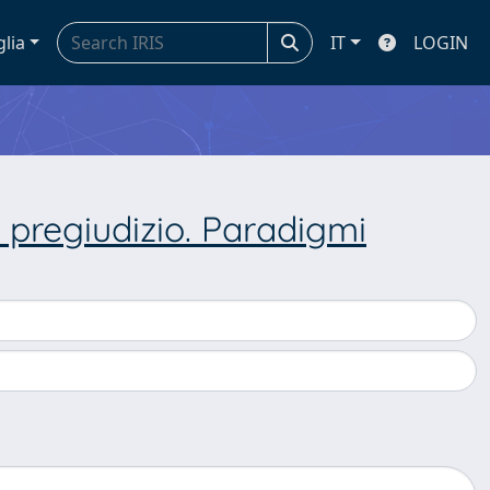
glia
IT
LOGIN
 e pregiudizio. Paradigmi