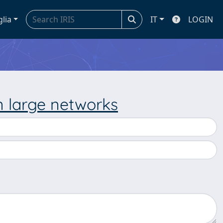
glia
IT
LOGIN
n large networks