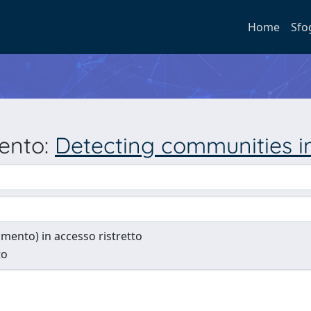
Home
Sfo
mento:
Detecting communities i
cumento) in accesso ristretto
to