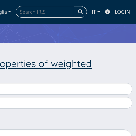
glia
IT
LOGIN
roperties of weighted