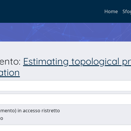
Home
Sfo
mento:
Estimating topological p
ation
cumento) in accesso ristretto
to