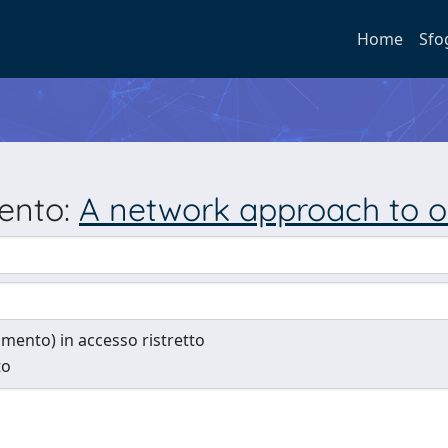
Home
Sfo
mento:
A network approach to o
cumento) in accesso ristretto
to