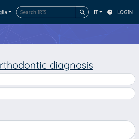
glia
IT
LOGIN
rthodontic diagnosis