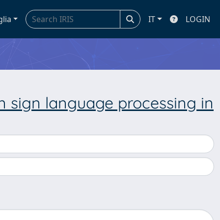
glia
IT
LOGIN
n sign language processing in