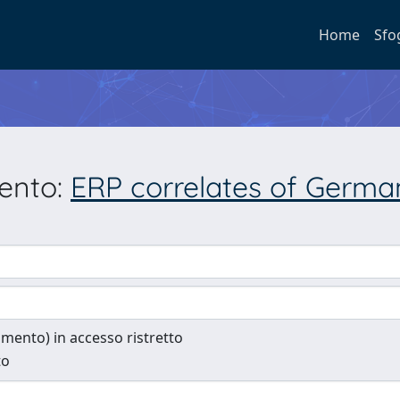
Home
Sfo
mento:
ERP correlates of Germa
cumento) in accesso ristretto
to