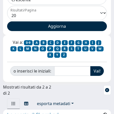
Risultati/Pagina
Vai a:
0-9
A
B
C
D
E
F
G
H
I
J
K
L
M
N
O
P
Q
R
S
T
U
V
W
X
Y
Z
o inserisci le iniziali:
Mostrati risultati da 2 a 2
di 2
esporta metadati