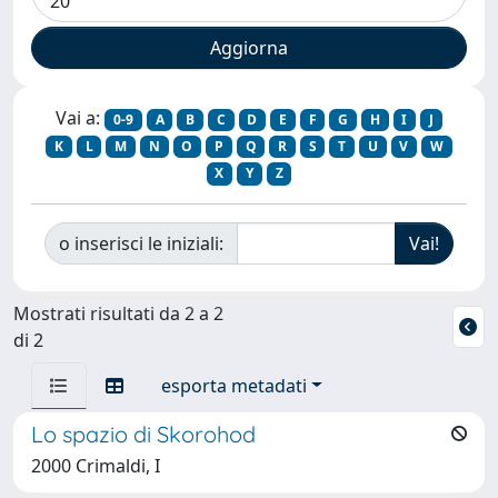
Vai a:
0-9
A
B
C
D
E
F
G
H
I
J
K
L
M
N
O
P
Q
R
S
T
U
V
W
X
Y
Z
o inserisci le iniziali:
Mostrati risultati da 2 a 2
di 2
esporta metadati
Lo spazio di Skorohod
2000 Crimaldi, I