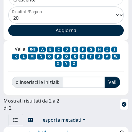
Risultati/Pagina
Vai a:
0-9
A
B
C
D
E
F
G
H
I
J
K
L
M
N
O
P
Q
R
S
T
U
V
W
X
Y
Z
o inserisci le iniziali:
Mostrati risultati da 2 a 2
di 2
esporta metadati