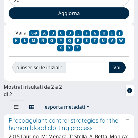
Vai a:
0-9
A
B
C
D
E
F
G
H
I
J
K
L
M
N
O
P
Q
R
S
T
U
V
W
X
Y
Z
o inserisci le iniziali:
Mostrati risultati da 2 a 2
di 2
esporta metadati
Procoagulant control strategies for the
human blood clotting process
2015 Laurino, M; Menara, T; Stella, A; Betta, Monica;