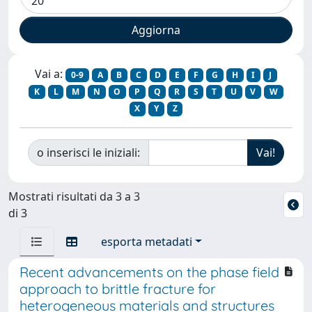
Vai a:
0-9
A
B
C
D
E
F
G
H
I
J
K
L
M
N
O
P
Q
R
S
T
U
V
W
X
Y
Z
o inserisci le iniziali:
Mostrati risultati da 3 a 3
di 3
esporta metadati
Recent advancements on the phase field
approach to brittle fracture for
heterogeneous materials and structures