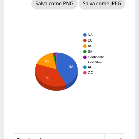
Salva come PNG
Salva come JPEG
NA
EU
AS
SA
Continente
AS
sconos…
NA
AF
OC
EU