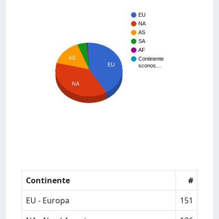
EU
NA
AS
SA
AF
AS
Continente
EU
sconos…
NA
Continente
#
EU - Europa
151