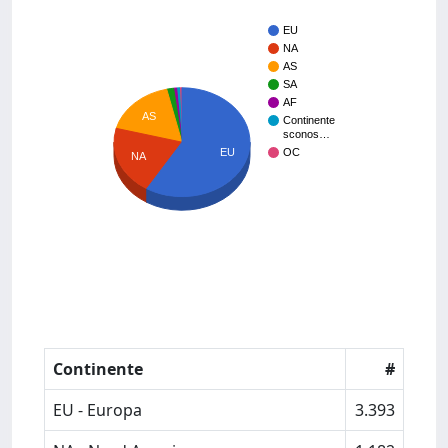
EU
NA
AS
SA
AF
AS
Continente
sconos…
EU
OC
NA
Continente
#
EU - Europa
3.393