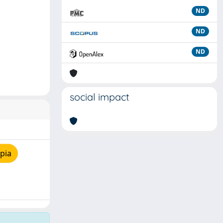
ND
ND
ND
social impact
pia